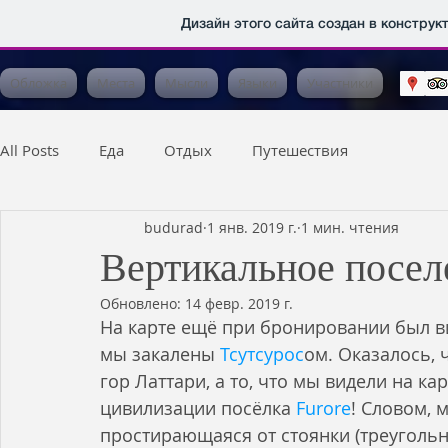
Дизайн этого сайта создан в конструк
Обложка
Места
Мысли
Языки
Участники
All Posts
Еда
Отдых
Путешествия
budurad
1 янв. 2019 г.
1 мин. чтения
Вертикальное посел
Обновлено:
14 февр. 2019 г.
На карте ещё при бронировании был вид
мы закалены 
Тсутсурос
ом. Оказалось, 
гор Латтари, а то, что мы видели на ка
цивилизации посёлка 
Furore
! Словом, 
простирающаяся от стоянки (треугольни